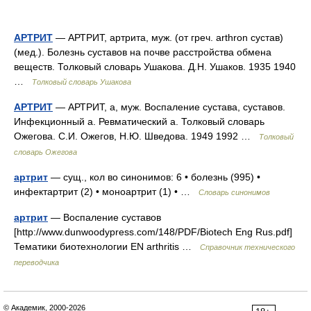
АРТРИТ
— АРТРИТ, артрита, муж. (от греч. arthron сустав)
(мед.). Болезнь суставов на почве расстройства обмена
веществ. Толковый словарь Ушакова. Д.Н. Ушаков. 1935 1940
…
Толковый словарь Ушакова
АРТРИТ
— АРТРИТ, а, муж. Воспаление сустава, суставов.
Инфекционный а. Ревматический а. Толковый словарь
Ожегова. С.И. Ожегов, Н.Ю. Шведова. 1949 1992 …
Толковый
словарь Ожегова
артрит
— сущ., кол во синонимов: 6 • болезнь (995) •
инфектартрит (2) • моноартрит (1) • …
Словарь синонимов
артрит
— Воспаление суставов
[http://www.dunwoodypress.com/148/PDF/Biotech Eng Rus.pdf]
Тематики биотехнологии EN arthritis …
Справочник технического
переводчика
© Академик, 2000-2026