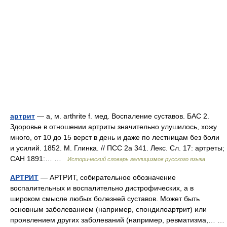
артрит
— а, м. arthrite f. мед. Воспаление суставов. БАС 2.
Здоровье в отношении артриты значительно улушилось, хожу
много, от 10 до 15 верст в день и даже по лестницам без боли
и усилий. 1852. М. Глинка. // ПСС 2а 341. Лекс. Сл. 17: артреты;
САН 1891:… …
Исторический словарь галлицизмов русского языка
АРТРИТ
— АРТРИТ, собирательное обозначение
воспалительных и воспалительно дистрофических, а в
широком смысле любых болезней суставов. Может быть
основным заболеванием (например, спондилоартрит) или
проявлением других заболеваний (например, ревматизма,… …