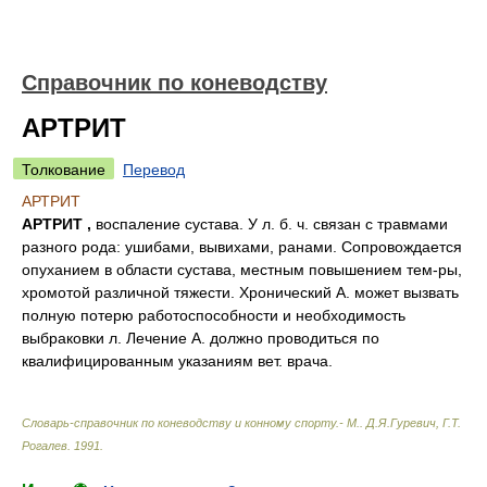
Справочник по коневодству
АРТРИТ
Толкование
Перевод
АРТРИТ
АРТРИТ ,
воспаление сустава. У л. б. ч. связан с травмами
разного рода: ушибами, вывихами, ранами. Сопровождается
опуханием в области сустава, местным повышением тем-ры,
хромотой различной тяжести. Хронический А. может вызвать
полную потерю работоспособности и необходимость
выбраковки л. Лечение А. должно проводиться по
квалифицированным указаниям вет. врача.
Словарь-справочник по коневодству и конному спорту.- М.
.
Д.Я.Гуревич, Г.Т.
Рогалев
.
1991
.